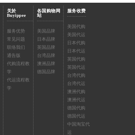
关於
各国购物网
服务收费
Buyippee
站
美国代购
服务优势
美国品牌
美国代运
常见问题
日本品牌
日本代购
联络我们
英国品牌
日本代运
通告版
台湾品牌
英国代购
代购流程教
澳洲品牌
英国代运
学
德国品牌
台湾代购
代运流程教
台湾代运
学
澳洲代购
澳洲代运
德国代购
德国代运
中国淘宝代
运