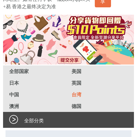
享
+易 香港之最终决定为准
全部国家
美国
日本
英国
中国
台湾
澳洲
德国
全部分类