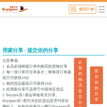
buyippee
填写订单
用家分享 - 提交你的分享
注意事项:
从
1. 会员必须根据订单内购买的货物分享
我
提
2. 每一张订单可分享多次；唯每张订单最
的
交
高只可获得10分
物
你
3. 相同货品最高只可获得10分
流
的
4. 此用家分享不适用于中国淘宝货品
提
分
5. Buyipee买+易会审核有关分享。
交
享
Buyippee买+易可决定此货品是否刊登在
分
网站上。如有任何争议一概以Buyippee买