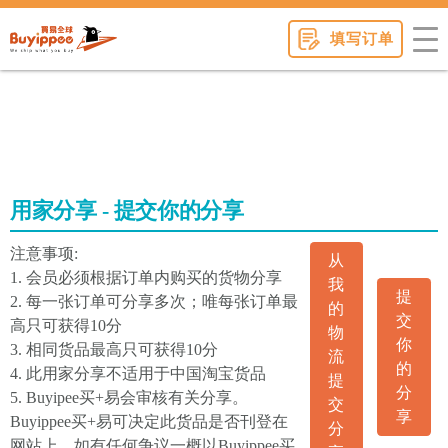
buyippee
填写订单
用家分享 - 提交你的分享
注意事项:
从
1. 会员必须根据订单内购买的货物分享
我
提
2. 每一张订单可分享多次；唯每张订单最
的
交
高只可获得10分
物
你
3. 相同货品最高只可获得10分
流
的
4. 此用家分享不适用于中国淘宝货品
提
分
5. Buyipee买+易会审核有关分享。
交
享
Buyippee买+易可决定此货品是否刊登在
分
网站上。如有任何争议一概以Buyippee买