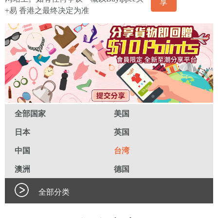
享
+易 香港之最终决定为准
全部国家
美国
日本
英国
中国
台湾
澳洲
德国
全部分类