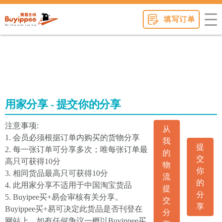
buyippee
填写订单
用家分享 - 提交你的分享
注意事项:
从
1. 会员必须根据订单内购买的货物分享
我
提
2. 每一张订单可分享多次；唯每张订单最
的
交
高只可获得10分
物
你
3. 相同货品最高只可获得10分
流
的
4. 此用家分享不适用于中国淘宝货品
提
分
5. Buyipee买+易会审核有关分享。
交
享
Buyippee买+易可决定此货品是否刊登在
分
网站上。如有任何争议一概以Buyippee买