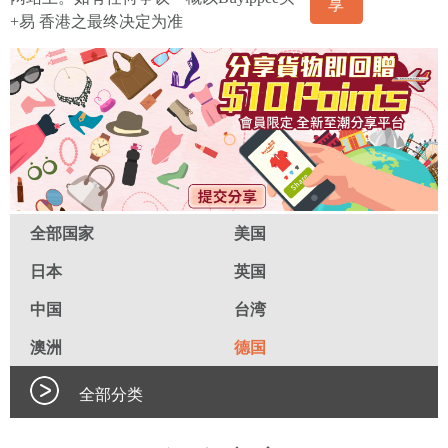
享
+易 香港之最终决定为准
全部国家
美国
日本
英国
中国
台湾
澳洲
德国
全部分类