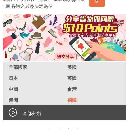
享
+易 香港之最終決定為準
全部國家
美國
日本
英國
中國
台灣
澳洲
德國
全部分類