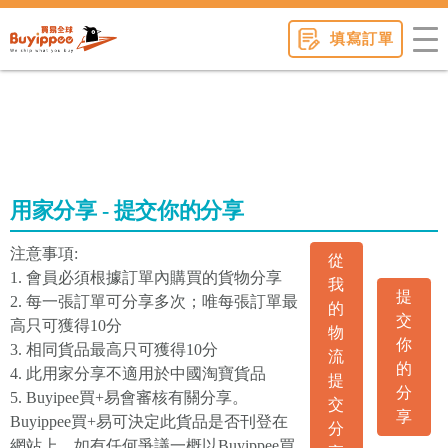
buyippee
填寫訂單
用家分享 - 提交你的分享
注意事項:
從
1. 會員必須根據訂單內購買的貨物分享
我
提
2. 每一張訂單可分享多次；唯每張訂單最
的
交
高只可獲得10分
物
你
3. 相同貨品最高只可獲得10分
流
的
4. 此用家分享不適用於中國淘寶貨品
提
分
5. Buyipee買+易會審核有關分享。
交
享
Buyippee買+易可決定此貨品是否刊登在
分
網站上。如有任何爭議一概以Buyippee買