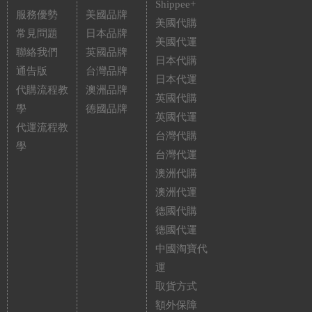
Shippee+
服務優勢
美國品牌
美國代購
常見問題
日本品牌
美國代運
聯絡我們
英國品牌
日本代購
通告版
台灣品牌
日本代運
代購流程教
澳洲品牌
英國代購
學
德國品牌
英國代運
代運流程教
台灣代購
學
台灣代運
澳洲代購
澳洲代運
德國代購
德國代運
中國淘寶代
運
取貨方式
額外保障