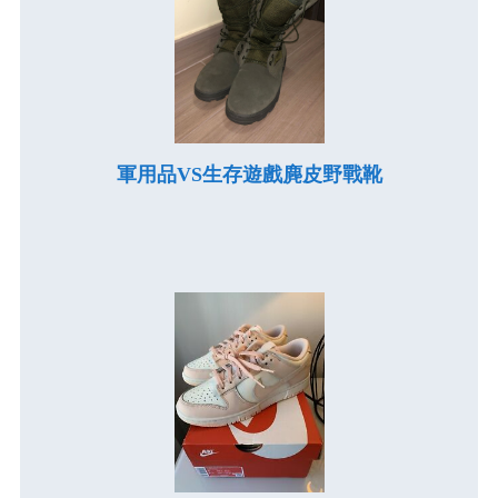
軍用品VS生存遊戲麂皮野戰靴