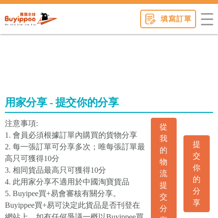
buyippee
填寫訂單
用家分享 - 提交你的分享
注意事項:
從
1. 會員必須根據訂單內購買的貨物分享
我
提
2. 每一張訂單可分享多次；唯每張訂單最
的
交
高只可獲得10分
物
你
3. 相同貨品最高只可獲得10分
流
的
4. 此用家分享不適用於中國淘寶貨品
提
分
5. Buyipee買+易會審核有關分享。
交
享
Buyippee買+易可決定此貨品是否刊登在
分
網站上。如有任何爭議一概以Buyippee買