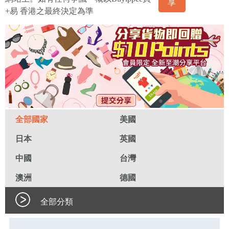
享
+易 香港之最終決定為準
全部國家
美國
日本
英國
中國
台灣
澳洲
德國
全部分類