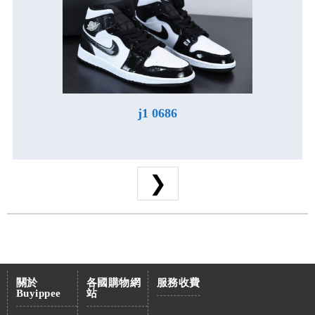
j1 0686
❯
關於
各國購物網
服務收費
Buyippee
站