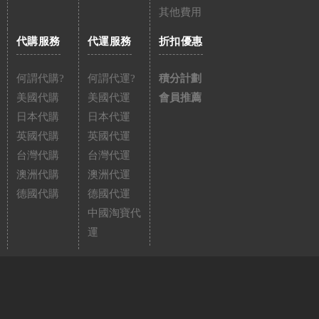
其他費用
代購服務
代運服務
折扣優惠
何謂代購?
何謂代運?
積分計劃
美國代購
美國代運
會員推薦
日本代購
日本代運
英國代購
英國代運
台灣代購
台灣代運
澳洲代購
澳洲代運
德國代購
德國代運
中國淘寶代
運