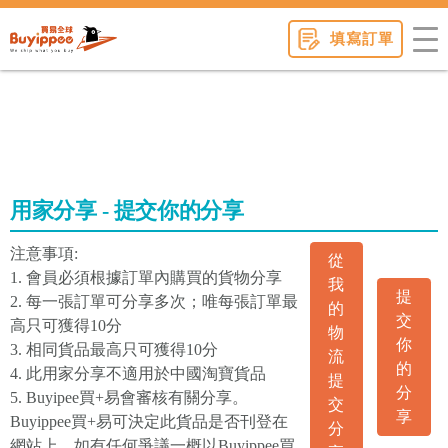
buyippee
填寫訂單
用家分享 - 提交你的分享
注意事項:
從
1. 會員必須根據訂單內購買的貨物分享
我
提
2. 每一張訂單可分享多次；唯每張訂單最
的
交
高只可獲得10分
物
你
3. 相同貨品最高只可獲得10分
流
的
4. 此用家分享不適用於中國淘寶貨品
提
分
5. Buyipee買+易會審核有關分享。
交
享
Buyippee買+易可決定此貨品是否刊登在
分
網站上。如有任何爭議一概以Buyippee買