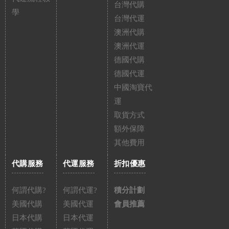
台灣代購
學
台灣代運
澳洲代購
澳洲代運
德國代購
德國代運
中國淘寶代
運
取貨方式
額外保障
其他費用
代購服務
代運服務
折扣優惠
何謂代購?
何謂代運?
積分計劃
美國代購
美國代運
會員推薦
日本代購
日本代運