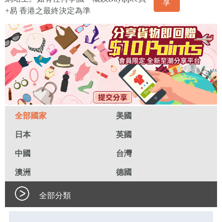
享
+易 香港之最終決定為準
全部國家
美國
日本
英國
中國
台灣
澳洲
德國
全部分類