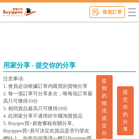
buyippee
填寫訂單
用家分享 - 提交你的分享
注意事項:
從
1. 會員必須根據訂單內購買的貨物分享
我
提
2. 每一張訂單可分享多次；唯每張訂單最
的
交
高只可獲得10分
物
你
3. 相同貨品最高只可獲得10分
流
的
4. 此用家分享不適用於中國淘寶貨品
提
分
5. Buyipee買+易會審核有關分享。
交
享
Buyippee買+易可決定此貨品是否刊登在
分
網站上。如有任何爭議一概以Buyippee買