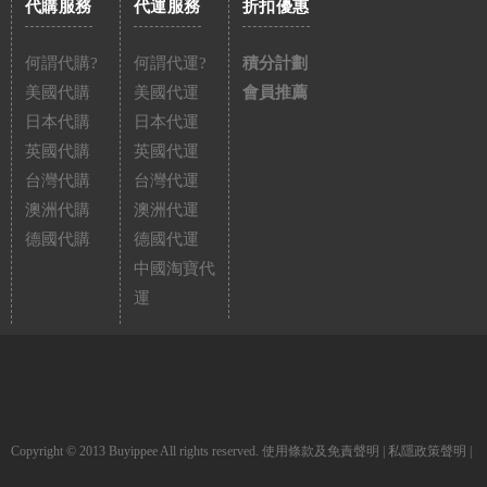
代購服務
代運服務
折扣優惠
何謂代購?
何謂代運?
積分計劃
美國代購
美國代運
會員推薦
日本代購
日本代運
英國代購
英國代運
台灣代購
台灣代運
澳洲代購
澳洲代運
德國代購
德國代運
中國淘寶代
運
Copyright © 2013 Buyippee All rights reserved.
使用條款及免責聲明
|
私隱政策聲明
|