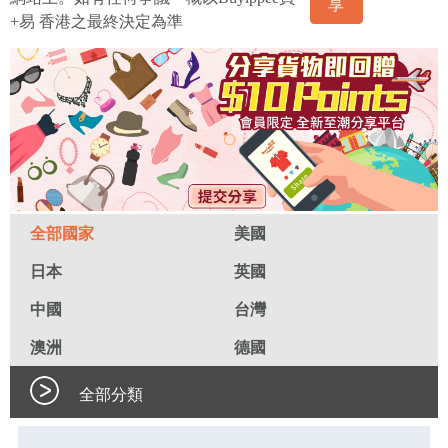
享
+易 香港之最終決定為準
全部國家
美國
日本
英國
中國
台灣
澳洲
德國
全部分類