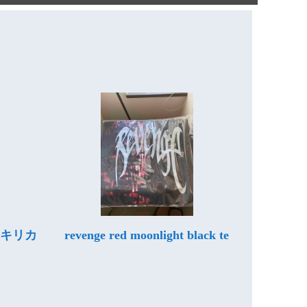
ムキリカ
revenge red moonlight black te