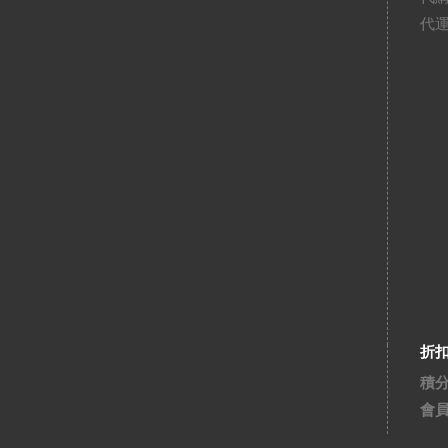
代
折
積
會