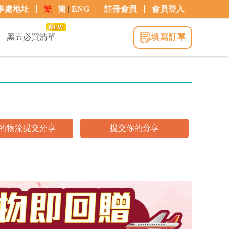
事處地址
繁
|
簡
|
ENG
註冊會員
會員登入
NEW
黑五必買清單
填寫訂單
的物流提交分享
提交你的分享