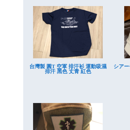
台灣製 圓T 空軍 排汗衫 運動吸濕
シアー
排汗 黑色 丈青 紅色