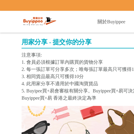
buyippee
關於Buyippee
用家分享 - 提交你的分享
注意事項:
1. 會員必須根據訂單內購買的貨物分享
2. 每一張訂單可分享多次；唯每張訂單最高只可獲得1
3. 相同貨品最高只可獲得10分
4. 此用家分享不適用於中國淘寶貨品
5. Buyipee買+易會審核有關分享。Buyippee
Buyippee買+易 香港之最終決定為準