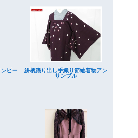
ワンピー
絣柄織り出し手織り節紬着物アン
サンブル