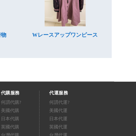
着物
Wレースアップワンピース
代購服務
代運服務
何謂代購?
何謂代運?
美國代購
美國代運
日本代購
日本代運
英國代購
英國代運
台灣代購
台灣代運