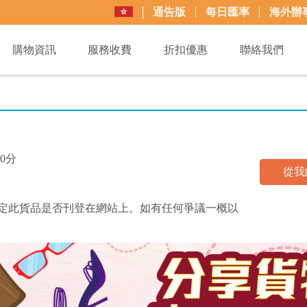
通告版
每日匯率
海外辦
購物資訊
服務收費
折扣優惠
聯絡我們
0分
從我
買+易可決定此貨品是否刊登在網站上。如有任何爭議一概以