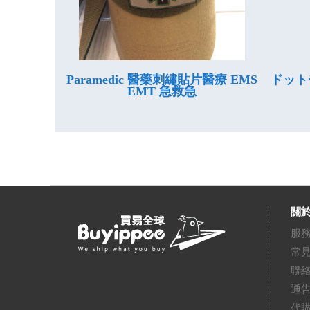
Paramedic 醫藥刺繡貼片醫療 EMS
ドット
EMT 急救急
關於
服
常
聯
通
代