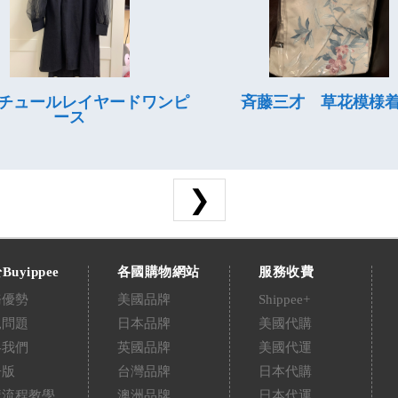
チュールレイヤードワンピ
斉藤三才 草花模様
ース
❯
Buyippee
各國購物網站
服務收費
務優勢
美國品牌
Shippee+
見問題
日本品牌
美國代購
絡我們
英國品牌
美國代運
告版
台灣品牌
日本代購
購流程教學
澳洲品牌
日本代運