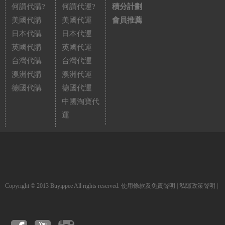
何謂代購?
何謂代運?
積分計劃
美國代購
美國代運
會員推薦
日本代購
日本代運
英國代購
英國代運
台灣代購
台灣代運
澳洲代購
澳洲代運
德國代購
德國代運
中國淘寶代
運
Copyright © 2013 Buyippee All rights reserved.
使用條款及免責聲明
|
私隱政策聲明
|