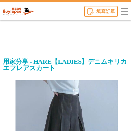
buyippee
填寫訂單
用家分享 - HARE【LADIES】デニムキリカ
エフレアスカート