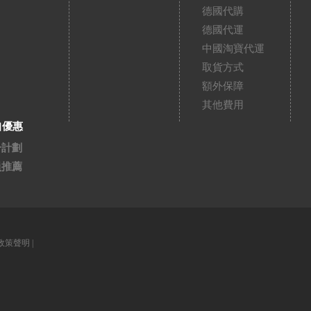
德國代購
德國代運
中國淘寶代運
取貨方式
額外保障
其他費用
扣優惠
分計劃
員推薦
政策聲明
|