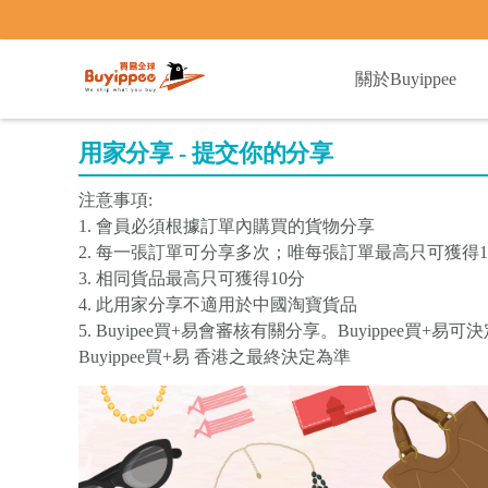
buyippee
關於Buyippee
用家分享 - 提交你的分享
注意事項:
1. 會員必須根據訂單內購買的貨物分享
2. 每一張訂單可分享多次；唯每張訂單最高只可獲得1
3. 相同貨品最高只可獲得10分
4. 此用家分享不適用於中國淘寶貨品
5. Buyipee買+易會審核有關分享。Buyippee
Buyippee買+易 香港之最終決定為準