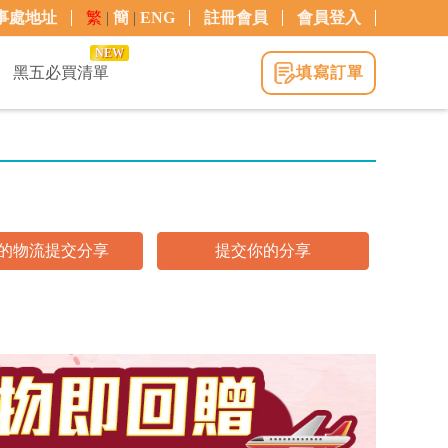
事處地址
繁
|
簡
|
ENG
註冊會員
會員登入
NEW
黑五必買清單
填寫訂單
的物流提交分享
提交你的分享