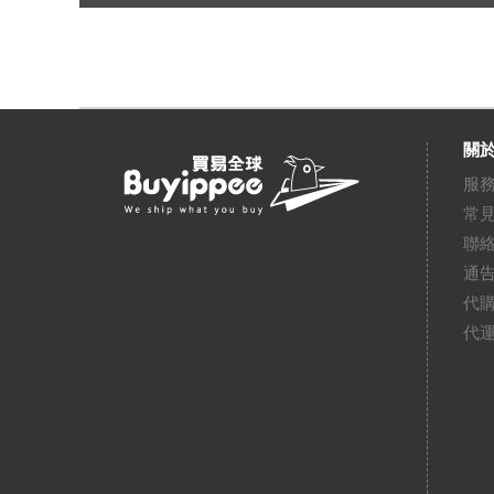
關於
服
常
聯
通
代
代