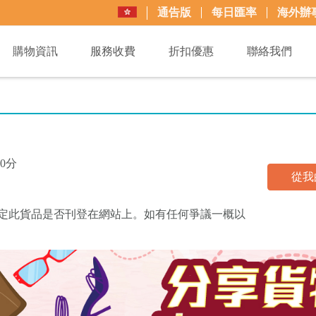
通告版
每日匯率
海外辦
購物資訊
服務收費
折扣優惠
聯絡我們
0分
從我
買+易可決定此貨品是否刊登在網站上。如有任何爭議一概以