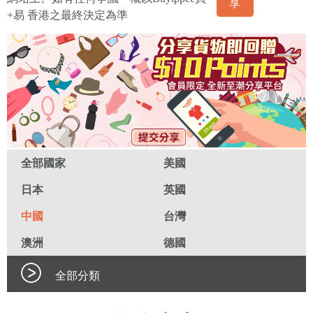
享
+易 香港之最終決定為準
全部國家
美國
日本
英國
中國
台灣
澳洲
德國
全部分類