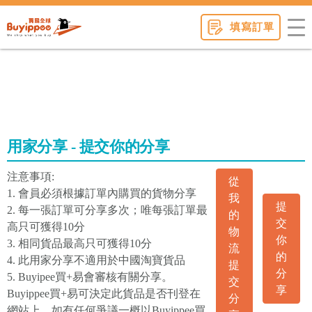
buyippee
填寫訂單
用家分享 - 提交你的分享
注意事項:
從
1. 會員必須根據訂單內購買的貨物分享
我
提
2. 每一張訂單可分享多次；唯每張訂單最
的
交
高只可獲得10分
物
你
3. 相同貨品最高只可獲得10分
流
的
4. 此用家分享不適用於中國淘寶貨品
提
分
5. Buyipee買+易會審核有關分享。
交
享
Buyippee買+易可決定此貨品是否刊登在
分
網站上。如有任何爭議一概以Buyippee買