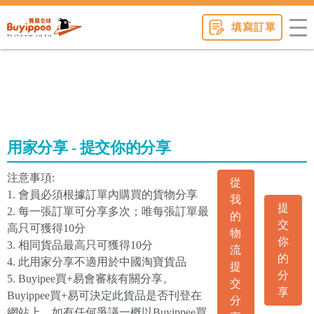
buyippee
填寫訂單
用家分享 - 提交你的分享
注意事項:
從
1. 會員必須根據訂單內購買的貨物分享
我
提
2. 每一張訂單可分享多次；唯每張訂單最
的
交
高只可獲得10分
物
你
3. 相同貨品最高只可獲得10分
流
的
4. 此用家分享不適用於中國淘寶貨品
提
分
5. Buyipee買+易會審核有關分享。
交
享
Buyippee買+易可決定此貨品是否刊登在
分
網站上。如有任何爭議一概以Buyippee買