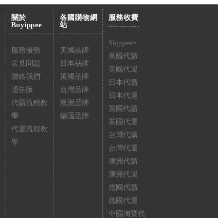
關於
各國購物網
服務收費
Buyippee
站
Shippee+
服務優勢
美國品牌
美國代購
常見問題
日本品牌
美國代運
聯絡我們
英國品牌
日本代購
通告版
台灣品牌
日本代運
代購流程教
澳洲品牌
英國代購
學
德國品牌
英國代運
代運流程教
台灣代購
學
台灣代運
澳洲代購
澳洲代運
德國代購
德國代運
中國淘寶代