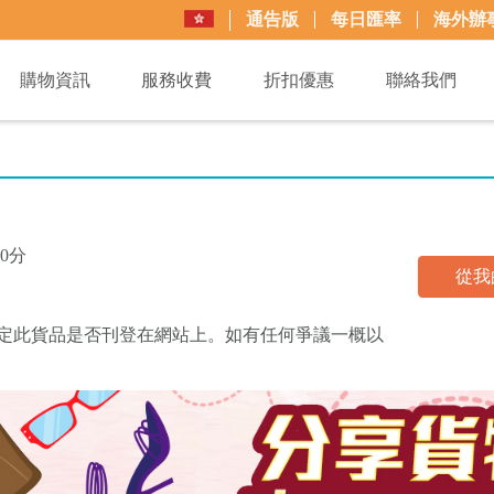
通告版
每日匯率
海外辦
購物資訊
服務收費
折扣優惠
聯絡我們
0分
從我
買+易可決定此貨品是否刊登在網站上。如有任何爭議一概以