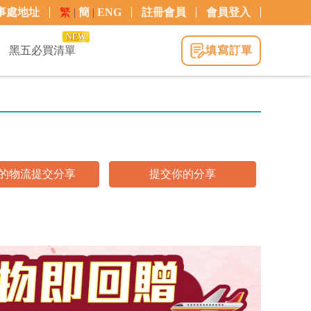
事處地址
繁
|
簡
|
ENG
註冊會員
會員登入
NEW
黑五必買清單
填寫訂單
的物流提交分享
提交你的分享