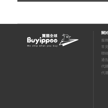
關於
服
常
聯
通
代
代