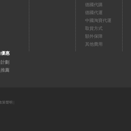
德國代購
德國代運
中國淘寶代運
取貨方式
額外保障
其他費用
扣優惠
分計劃
員推薦
政策聲明
|