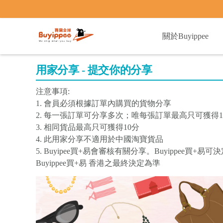
buyippee
關於Buyippee
用家分享 - 提交你的分享
注意事項:
1. 會員必須根據訂單內購買的貨物分享
2. 每一張訂單可分享多次；唯每張訂單最高只可獲得1
3. 相同貨品最高只可獲得10分
4. 此用家分享不適用於中國淘寶貨品
5. Buyipee買+易會審核有關分享。Buyippee
Buyippee買+易 香港之最終決定為準