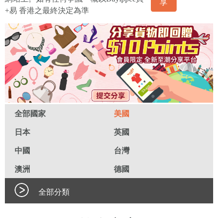
享
+易 香港之最終決定為準
全部國家
美國
日本
英國
中國
台灣
澳洲
德國
全部分類