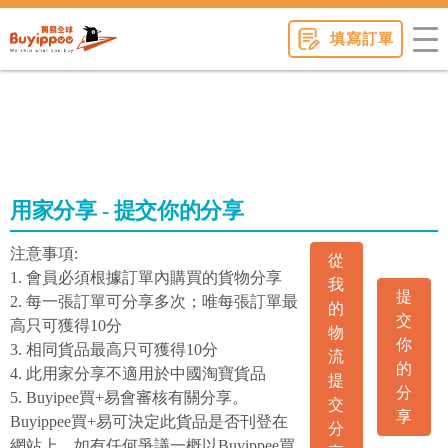
buyippee
填寫訂單
用家分享 - 提交你的分享
注意事項:
從
1. 會員必須根據訂單內購買的貨物分享
我
提
2. 每一張訂單可分享多次；唯每張訂單最
的
交
高只可獲得10分
物
你
3. 相同貨品最高只可獲得10分
流
的
4. 此用家分享不適用於中國淘寶貨品
提
分
5. Buyipee買+易會審核有關分享。
交
享
Buyippee買+易可決定此貨品是否刊登在
分
網站上。如有任何爭議一概以Buyippee買