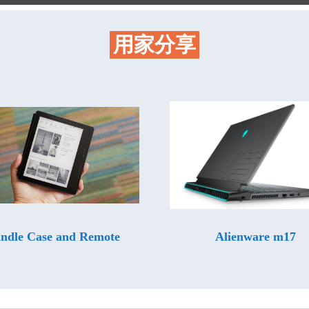
用家分享
ndle Case and Remote
Alienware m17