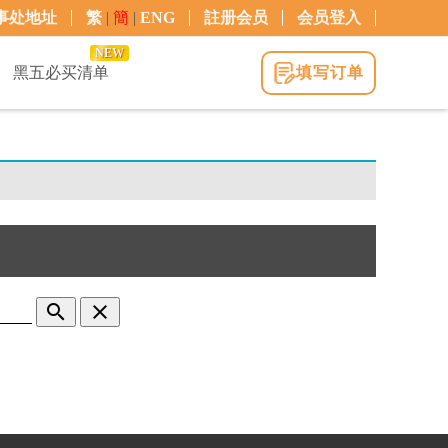
事处地址
繁
|
簡
|
ENG
註册会员
会员登入
NEW
黑五必买清单
填写订单
search
clear