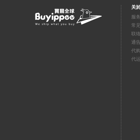
关於
服
常
联
通
代
代