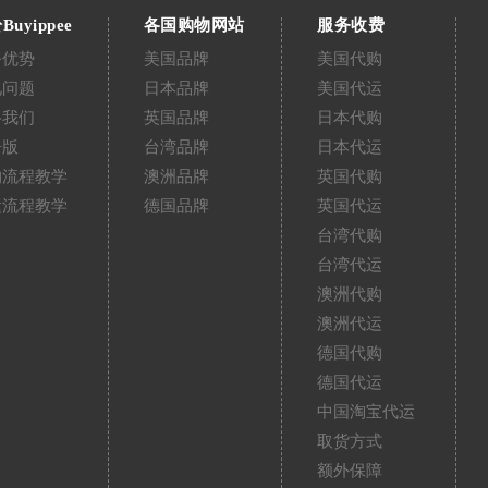
Buyippee
各国购物网站
服务收费
务优势
美国品牌
美国代购
见问题
日本品牌
美国代运
络我们
英国品牌
日本代购
告版
台湾品牌
日本代运
购流程教学
澳洲品牌
英国代购
运流程教学
德国品牌
英国代运
台湾代购
台湾代运
澳洲代购
澳洲代运
德国代购
德国代运
中国淘宝代运
取货方式
额外保障