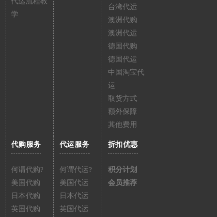
代运流程教
台湾代运
学
澳洲代购
澳洲代运
德国代购
德国代运
中国淘宝代
运
取货方式
额外保障
其他费用
代购服务
代运服务
折扣优惠
何谓代购?
何谓代运?
积分计划
美国代购
美国代运
会员推荐
日本代购
日本代运
英国代购
英国代运