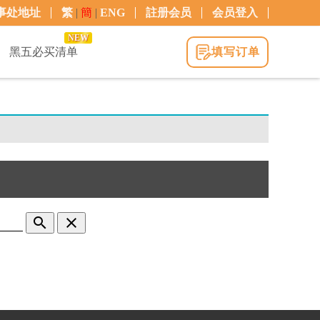
事处地址
繁
|
簡
|
ENG
註册会员
会员登入
NEW
黑五必买清单
填写订单
search
clear