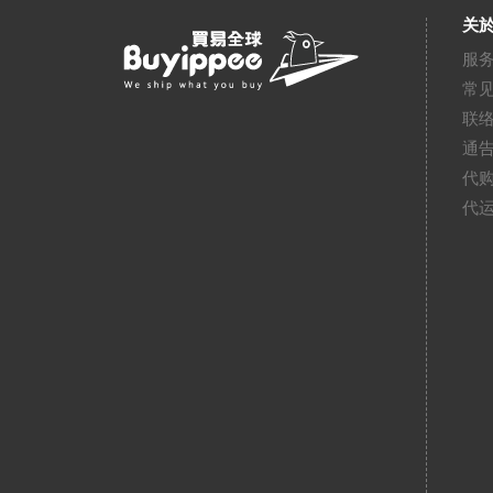
关於
服
常
联
通
代
代