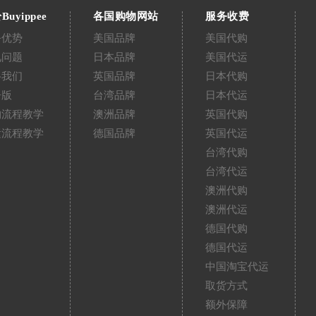
Buyippee
各国购物网站
服务收费
务优势
美国品牌
美国代购
见问题
日本品牌
美国代运
络我们
英国品牌
日本代购
告版
台湾品牌
日本代运
购流程教学
澳洲品牌
英国代购
运流程教学
德国品牌
英国代运
台湾代购
台湾代运
澳洲代购
澳洲代运
德国代购
德国代运
中国淘宝代运
取货方式
额外保障