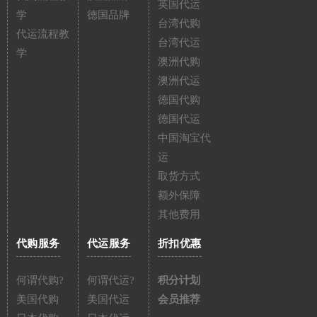
英国代运
学
德国品牌
台湾代购
代运流程教
台湾代运
学
澳洲代购
澳洲代运
德国代购
德国代运
中国淘宝代
运
取货方式
额外保障
其他费用
代购服务
代运服务
折扣优惠
何谓代购?
何谓代运?
积分计划
美国代购
美国代运
会员推荐