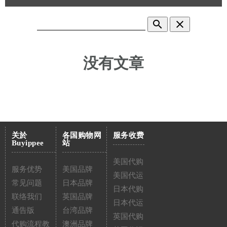
search
clear
没有文章
关於
各国购物网
服务收费
Buyippee
站
美国代购
服务优势
美国品牌
美国代运
常见问题
日本品牌
日本代购
联络我们
英国品牌
日本代运
通告版
台湾品牌
英国代购
代购流程教
澳洲品牌