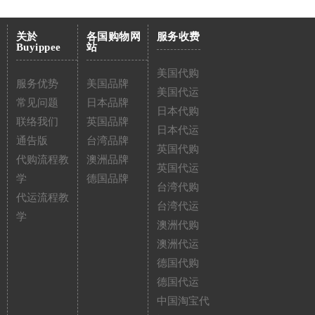
关於
各国购物网
服务收费
Buyippee
站
美国代购
服务优势
美国品牌
美国代运
常见问题
日本品牌
日本代购
联络我们
英国品牌
日本代运
通告版
台湾品牌
英国代购
代购流程教
澳洲品牌
英国代运
学
德国品牌
台湾代购
代运流程教
台湾代运
学
澳洲代购
澳洲代运
德国代购
德国代运
中国淘宝代