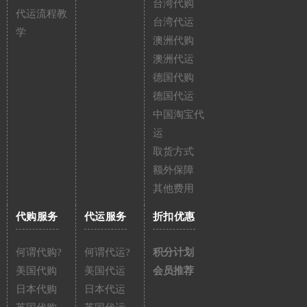
台湾代购
代运流程教
台湾代运
学
澳洲代购
澳洲代运
德国代购
德国代运
中国淘宝代
运
取货方式
额外保障
其他费用
代购服务
代运服务
折扣优惠
何谓代购?
何谓代运?
积分计划
美国代购
美国代运
会员推荐
日本代购
日本代运