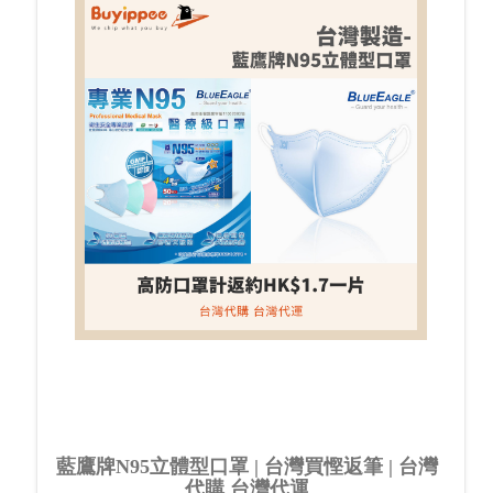
藍鷹牌N95立體型口罩 | 台灣買慳返筆 | 台灣
代購 台灣代運