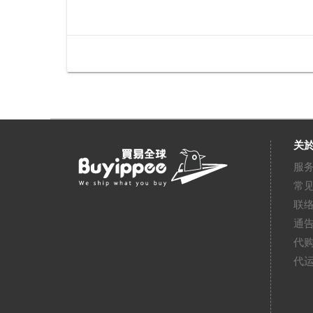
关於
服
常
联
通
代
代