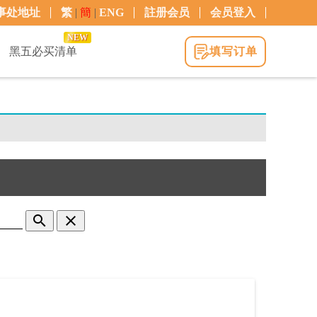
事处地址
繁
|
簡
|
ENG
註册会员
会员登入
NEW
黑五必买清单
填写订单
search
clear