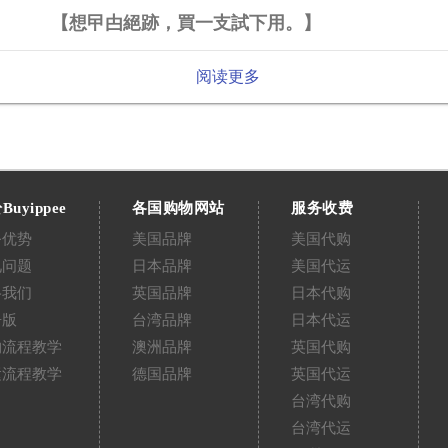
【想曱甴絕跡，買一支試下用。】
阅读更多
Buyippee
各国购物网站
服务收费
务优势
美国品牌
美国代购
见问题
日本品牌
美国代运
络我们
英国品牌
日本代购
告版
台湾品牌
日本代运
购流程教学
澳洲品牌
英国代购
运流程教学
德国品牌
英国代运
台湾代购
台湾代运