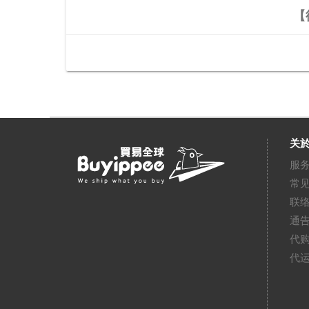
【德
关於
服
常
联
通
代
代