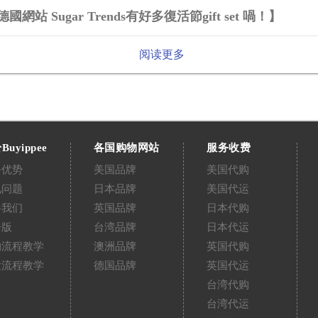
國網站 Sugar Trends有好多復活節gift set 喎！】
阅读更多
Buyippee
各国购物网站
服务收费
务优势
美国品牌
美国代购
见问题
日本品牌
美国代运
络我们
英国品牌
日本代购
告版
台湾品牌
日本代运
购流程教学
澳洲品牌
英国代购
运流程教学
德国品牌
英国代运
台湾代购
台湾代运