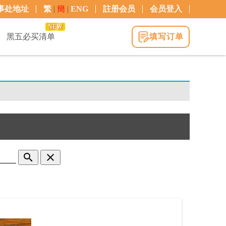
事处地址
繁
|
簡
|
ENG
註册会员
会员登入
NEW
黑五必买清单
填写订单
search
clear