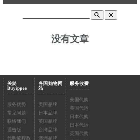
search
clear
没有文章
关於
各国购物网
服务收费
Buyippee
站
美国代购
服务优势
美国品牌
美国代运
常见问题
日本品牌
日本代购
联络我们
英国品牌
日本代运
通告版
台湾品牌
英国代购
代购流程教
澳洲品牌