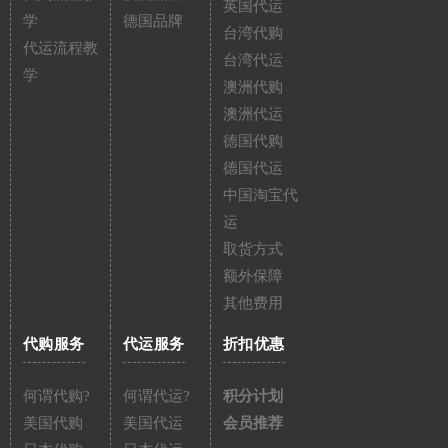
英国代运
学
德国品牌
台湾代购
代运流程教
台湾代运
学
澳洲代购
澳洲代运
德国代购
德国代运
中国淘宝代
运
取货方式
额外保障
其他费用
代购服务
代运服务
折扣优惠
何谓代购?
何谓代运?
积分计划
美国代购
美国代运
会员推荐