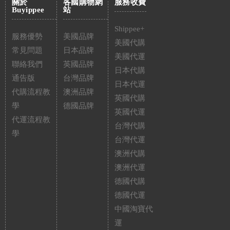
關於
各國購物網
服務收費
Buyippee
站
Shippee+
服務優勢
美國品牌
美國代購
常見問題
日本品牌
美國代運
聯絡我們
英國品牌
日本代購
通告版
台灣品牌
日本代運
代購流程教
澳洲品牌
英國代購
學
德國品牌
英國代運
代運流程教
台灣代購
學
台灣代運
澳洲代購
澳洲代運
德國代購
德國代運
中國淘寶代
運