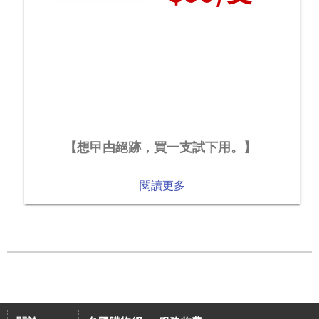
【想曱甴絕跡，買一支試下用。】
閱讀更多