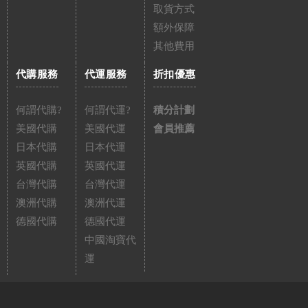
取貨方式
額外保障
其他費用
代購服務
代運服務
折扣優惠
何謂代購?
何謂代運?
積分計劃
美國代購
美國代運
會員推薦
日本代購
日本代運
英國代購
英國代運
台灣代購
台灣代運
澳洲代購
澳洲代運
德國代購
德國代運
中國淘寶代
運