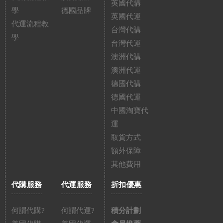
英國代購
學
德國品牌
英國代運
代運流程教
台灣代購
學
台灣代運
澳洲代購
澳洲代運
德國代購
德國代運
中國淘寶代
運
取貨方式
額外保障
其他費用
代購服務
代運服務
折扣優惠
何謂代購?
何謂代運?
積分計劃