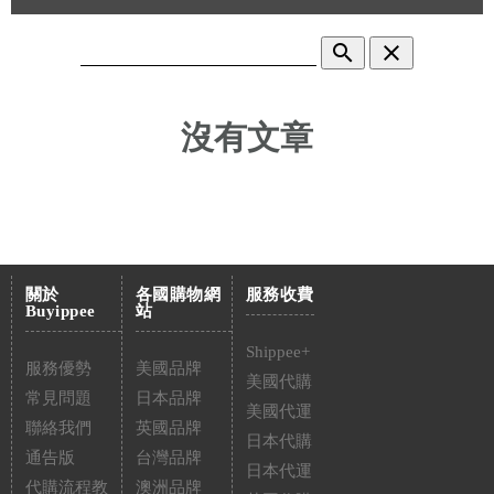
search
clear
沒有文章
關於
各國購物網
服務收費
Buyippee
站
Shippee+
服務優勢
美國品牌
美國代購
常見問題
日本品牌
美國代運
聯絡我們
英國品牌
日本代購
通告版
台灣品牌
日本代運
代購流程教
澳洲品牌