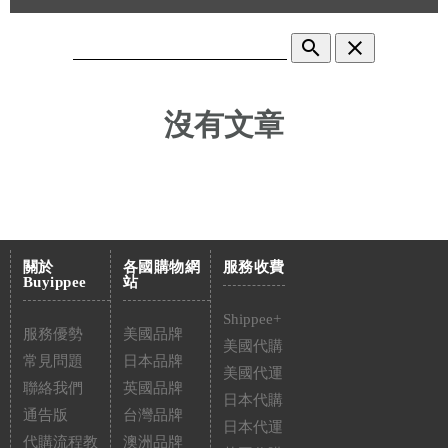
search
clear
沒有文章
關於
各國購物網
服務收費
Buyippee
站
Shippee+
服務優勢
美國品牌
美國代購
常見問題
日本品牌
美國代運
聯絡我們
英國品牌
日本代購
通告版
台灣品牌
日本代運
代購流程教
澳洲品牌