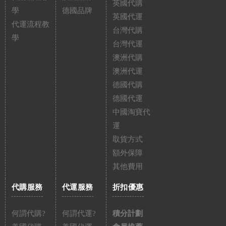
英國代購
學
德國品牌
英國代運
代運流程教
台灣代購
學
台灣代運
澳洲代購
澳洲代運
德國代購
德國代運
中國淘寶代
運
取貨方式
額外保障
其他費用
代購服務
代運服務
折扣優惠
何謂代購?
何謂代運?
積分計劃