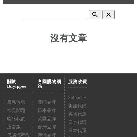
search
clear
沒有文章
關於
各國購物網
服務收費
Buyippee
站
Shippee+
服務優勢
美國品牌
美國代購
常見問題
日本品牌
美國代運
聯絡我們
英國品牌
日本代購
通告版
台灣品牌
日本代運
代購流程教
澳洲品牌