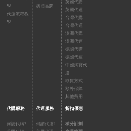
英國代購
學
德國品牌
英國代運
代運流程教
台灣代購
學
台灣代運
澳洲代購
澳洲代運
德國代購
德國代運
中國淘寶代
運
取貨方式
額外保障
其他費用
代購服務
代運服務
折扣優惠
何謂代購?
何謂代運?
積分計劃