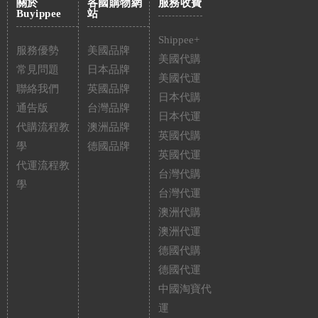
關於
各國購物網
服務收費
Buyippee
站
Shippee+
服務優勢
美國品牌
美國代購
常見問題
日本品牌
美國代運
聯絡我們
英國品牌
日本代購
通告版
台灣品牌
日本代運
代購流程教
澳洲品牌
英國代購
學
德國品牌
英國代運
代運流程教
台灣代購
學
台灣代運
澳洲代購
澳洲代運
德國代購
德國代運
中國淘寶代
運