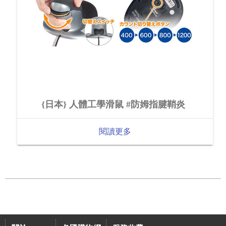
{日本} 人體工學滑鼠 #防姆指腱鞘炎
閱讀更多