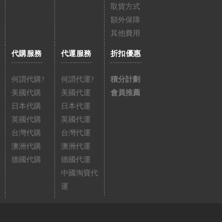
取貨方式
額外保障
其他費用
代購服務
代運服務
折扣優惠
何謂代購?
何謂代運?
積分計劃
美國代購
美國代運
會員推薦
日本代購
日本代運
英國代購
英國代運
台灣代購
台灣代運
澳洲代購
澳洲代運
德國代購
德國代運
中國淘寶代
運