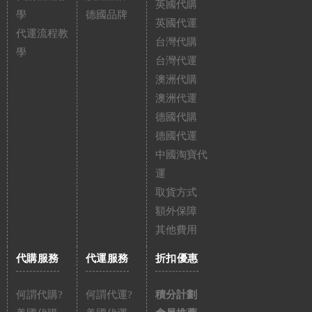
英國代購
學
德國品牌
英國代運
代運流程教
台灣代購
學
台灣代運
澳洲代購
澳洲代運
德國代購
德國代運
中國淘寶代
運
取貨方式
額外保障
其他費用
代購服務
代運服務
折扣優惠
何謂代購?
何謂代運?
積分計劃