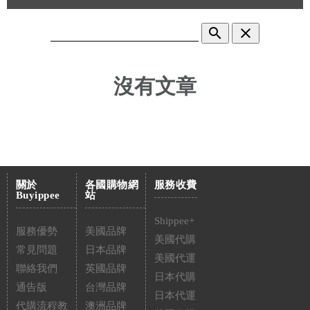
search
clear
沒有文章
關於
各國購物網
服務收費
Buyippee
站
Shippee+
服務優勢
美國品牌
美國代購
常見問題
日本品牌
美國代運
聯絡我們
英國品牌
日本代購
通告版
台灣品牌
日本代運
代購流程教
澳洲品牌