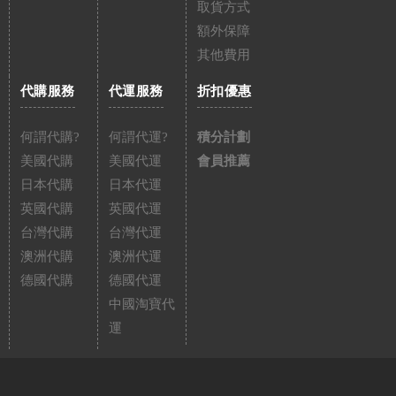
取貨方式
額外保障
其他費用
代購服務
代運服務
折扣優惠
何謂代購?
何謂代運?
積分計劃
美國代購
美國代運
會員推薦
日本代購
日本代運
英國代購
英國代運
台灣代購
台灣代運
澳洲代購
澳洲代運
德國代購
德國代運
中國淘寶代
運