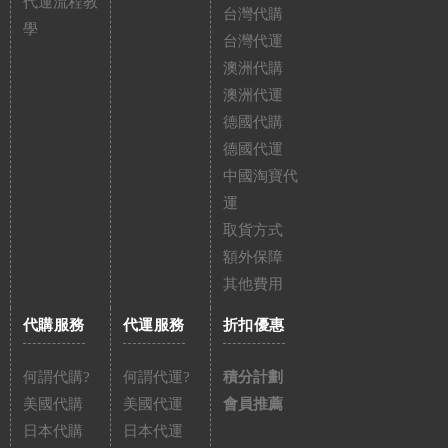
代運流程教
台灣代購
學
台灣代運
澳洲代購
澳洲代運
德國代購
德國代運
中國淘寶代
運
取貨方式
額外保障
其他費用
代購服務
代運服務
折扣優惠
何謂代購?
何謂代運?
積分計劃
美國代購
美國代運
會員推薦
日本代購
日本代運