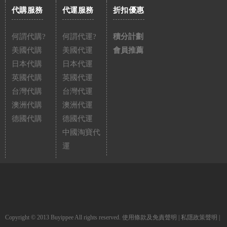
代購服務
代運服務
折扣優惠
何謂代購?
何謂代運?
積分計劃
美國代購
美國代運
會員推薦
日本代購
日本代運
英國代購
英國代運
台灣代購
台灣代運
澳洲代購
澳洲代運
德國代購
德國代運
中國淘寶代
運
Copyright © 2013 Buyippee All rights reserved.
使用條款及免責聲明
|
私隱政策聲明
|