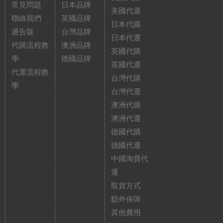
常見問題
日本品牌
美國代運
聯絡我們
英國品牌
日本代購
通告版
台灣品牌
日本代運
代購流程教
澳洲品牌
英國代購
學
德國品牌
英國代運
代運流程教
台灣代購
學
台灣代運
澳洲代購
澳洲代運
德國代購
德國代運
中國淘寶代
運
取貨方式
額外保障
其他費用