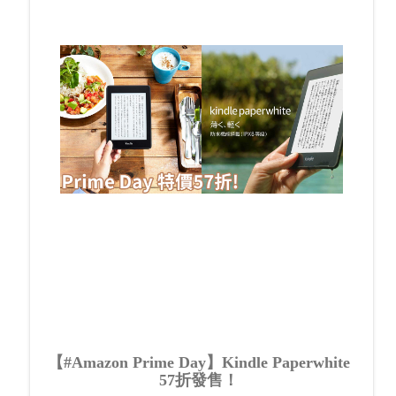
【#Amazon Prime Day】Kindle Paperwhite
57折發售！