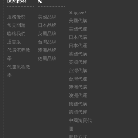
Buyippee
站
Shippee+
服務優勢
美國品牌
美國代購
常見問題
日本品牌
美國代運
聯絡我們
英國品牌
日本代購
通告版
台灣品牌
日本代運
代購流程教
澳洲品牌
英國代購
學
德國品牌
英國代運
代運流程教
台灣代購
學
台灣代運
澳洲代購
澳洲代運
德國代購
德國代運
中國淘寶代
運
取貨方式