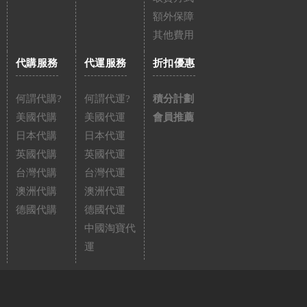
額外保障
其他費用
代購服務
代運服務
折扣優惠
何謂代購?
何謂代運?
積分計劃
美國代購
美國代運
會員推薦
日本代購
日本代運
英國代購
英國代運
台灣代購
台灣代運
澳洲代購
澳洲代運
德國代購
德國代運
中國淘寶代
運