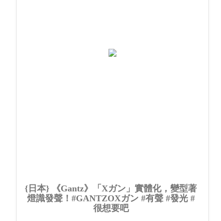
{日本} 《Gantz》「Xガン」實體化，變型著
燈識發聲！#GANTZOXガン #有聲 #發光 #
很想要吧