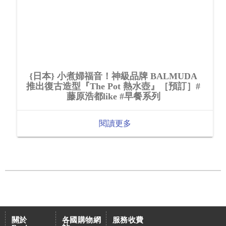
{日本} 小煮婦福音！神級品牌 BALMUDA
推出復古造型『The Pot 熱水壺』［預訂］#
藤原浩都like #早餐系列
閱讀更多
關於
各國購物網
服務收費