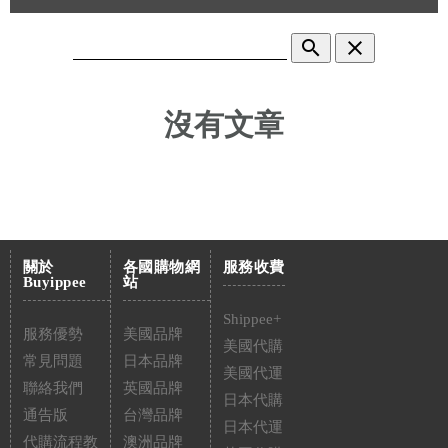
search
clear
沒有文章
關於
各國購物網
服務收費
Buyippee
站
Shippee+
服務優勢
美國品牌
美國代購
常見問題
日本品牌
美國代運
聯絡我們
英國品牌
日本代購
通告版
台灣品牌
日本代運
代購流程教
澳洲品牌