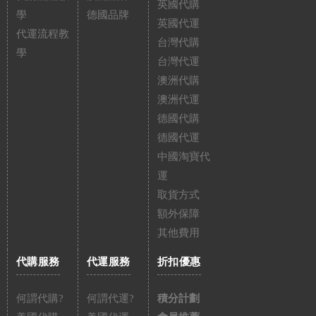
英國代購
學
德國品牌
英國代運
代運流程教
台灣代購
學
台灣代運
澳洲代購
澳洲代運
德國代購
德國代運
中國淘寶代
運
取貨方式
額外保障
其他費用
代購服務
代運服務
折扣優惠
何謂代購?
何謂代運?
積分計劃