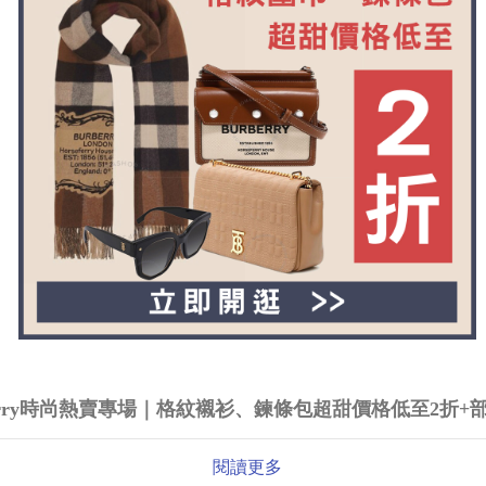
berry時尚熱賣專場｜格紋襯衫、鍊條包超甜價格低至2折+
閱讀更多