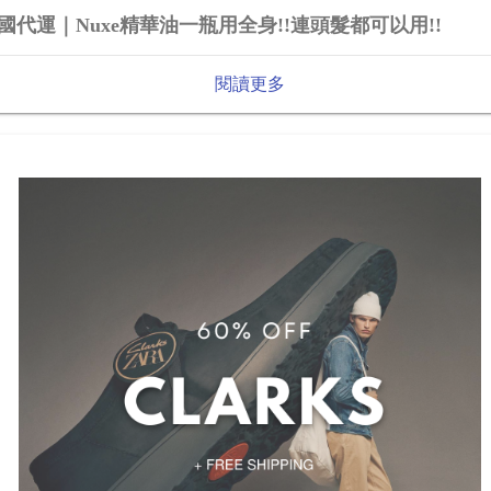
國代運｜Nuxe精華油一瓶用全身!!連頭髮都可以用!!
閱讀更多