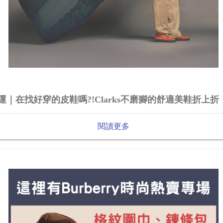
運｜在找好穿的皮鞋嗎?!Clarks不磨腳的舒適美鞋折上折
閱讀更多