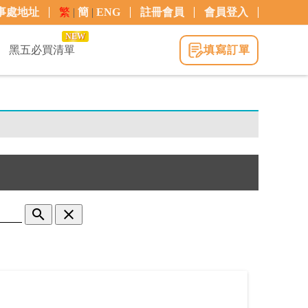
事處地址
繁
|
簡
|
ENG
註冊會員
會員登入
NEW
黑五必買清單
填寫訂單
search
clear