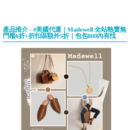
產品推介 - #美國代運｜Madewell 全站熱賣無
門檻6折+折扣區額外5折｜包包800內有找