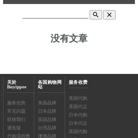
search
clear
没有文章
关於
各国购物网
服务收费
Buyippee
站
美国代购
服务优势
美国品牌
美国代运
常见问题
日本品牌
日本代购
联络我们
英国品牌
日本代运
通告版
台湾品牌
英国代购
代购流程教
澳洲品牌