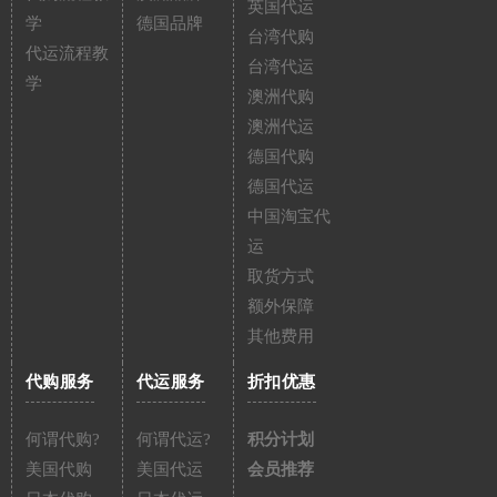
英国代运
学
德国品牌
台湾代购
代运流程教
台湾代运
学
澳洲代购
澳洲代运
德国代购
德国代运
中国淘宝代
运
取货方式
额外保障
其他费用
代购服务
代运服务
折扣优惠
何谓代购?
何谓代运?
积分计划
美国代购
美国代运
会员推荐