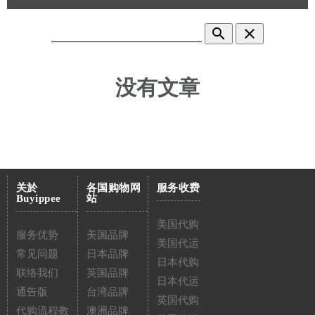
search
clear
没有文章
关於
各国购物网
服务收费
Buyippee
站
美国代购
服务优势
美国品牌
美国代运
常见问题
日本品牌
日本代购
联络我们
英国品牌
日本代运
通告版
台湾品牌
英国代购
代购流程教
澳洲品牌