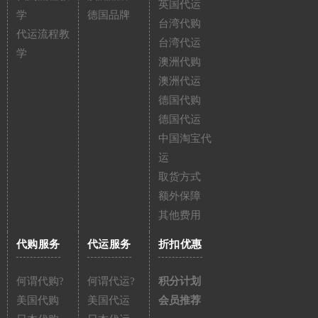
英国代运
学
德国品牌
台湾代购
代运流程教
台湾代运
学
澳洲代购
澳洲代运
德国代购
德国代运
中国淘宝代
运
取货方式
额外保障
其他费用
代购服务
代运服务
折扣优惠
何谓代购?
何谓代运?
积分计划
美国代购
美国代运
会员推荐