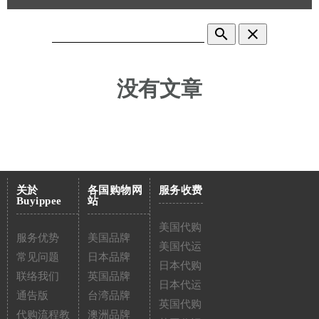
search
clear
没有文章
关於
各国购物网
服务收费
Buyippee
站
美国代购
服务优势
美国品牌
美国代运
常见问题
日本品牌
日本代购
联络我们
英国品牌
日本代运
通告版
台湾品牌
英国代购
代购流程教
澳洲品牌