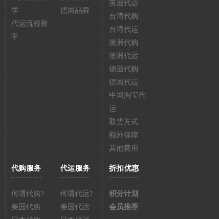
英国代运
学
德国品牌
台湾代购
代运流程教
台湾代运
学
澳洲代购
澳洲代运
德国代购
德国代运
中国淘宝代
运
取货方式
额外保障
其他费用
代购服务
代运服务
折扣优惠
何谓代购?
何谓代运?
积分计划
美国代购
美国代运
会员推荐