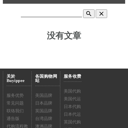
search
clear
没有文章
关於
各国购物网
服务收费
Buyippee
站
美国代购
服务优势
美国品牌
美国代运
常见问题
日本品牌
日本代购
联络我们
英国品牌
日本代运
通告版
台湾品牌
英国代购
代购流程教
澳洲品牌