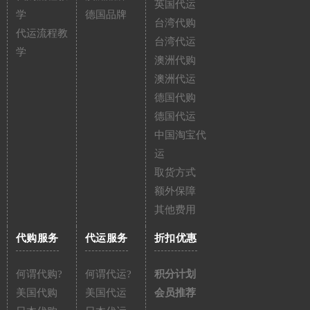
英国代运
学
德国品牌
台湾代购
代运流程教
台湾代运
学
澳洲代购
澳洲代运
德国代购
德国代运
中国淘宝代
运
取货方式
额外保障
其他费用
代购服务
代运服务
折扣优惠
何谓代购?
何谓代运?
积分计划
美国代购
美国代运
会员推荐