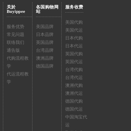
关於
各国购物网
服务收费
Buyippee
站
美国代购
服务优势
美国品牌
美国代运
常见问题
日本品牌
日本代购
联络我们
英国品牌
日本代运
通告版
台湾品牌
英国代购
代购流程教
澳洲品牌
英国代运
学
德国品牌
台湾代购
代运流程教
台湾代运
学
澳洲代购
澳洲代运
德国代购
德国代运
中国淘宝代
运