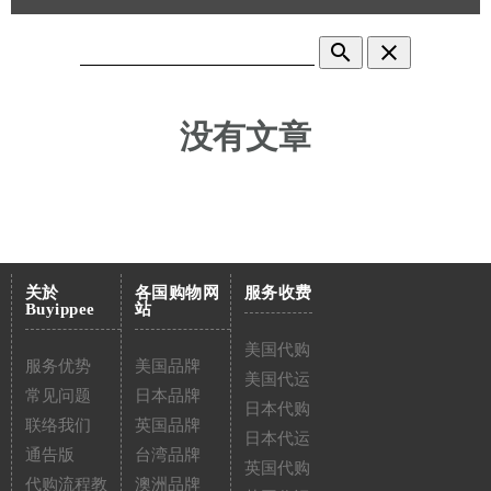
search
clear
没有文章
关於
各国购物网
服务收费
Buyippee
站
美国代购
服务优势
美国品牌
美国代运
常见问题
日本品牌
日本代购
联络我们
英国品牌
日本代运
通告版
台湾品牌
英国代购
代购流程教
澳洲品牌