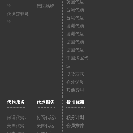
英国代运
学
德国品牌
台湾代购
代运流程教
台湾代运
学
澳洲代购
澳洲代运
德国代购
德国代运
中国淘宝代
运
取货方式
额外保障
其他费用
代购服务
代运服务
折扣优惠
何谓代购?
何谓代运?
积分计划
美国代购
美国代运
会员推荐