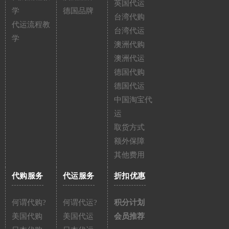
英国代运
学
德国品牌
台湾代购
代运流程教
台湾代运
学
澳洲代购
澳洲代运
德国代购
德国代运
中国淘宝代
运
取货方式
额外保障
其他费用
代购服务
代运服务
折扣优惠
何谓代购?
何谓代运?
积分计划
美国代购
美国代运
会员推荐