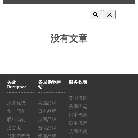
search
clear
没有文章
关於
各国购物网
服务收费
Buyippee
站
美国代购
服务优势
美国品牌
美国代运
常见问题
日本品牌
日本代购
联络我们
英国品牌
日本代运
通告版
台湾品牌
英国代购
代购流程教
澳洲品牌