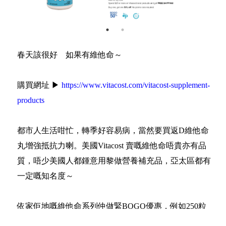
春天該很好 如果有維他命～
購買網址 ▶
https://www.vitacost.com/vitacost-supplement-
products
都市人生活咁忙，轉季好容易病，當然要買返D維他命
丸增強抵抗力喇。美國Vitacost 賣嘅維他命唔貴亦有品
質，唔少美國人都鍾意用黎做營養補充品，亞太區都有
一定嘅知名度～
依家佢地嘅維他命系列仲做緊BOGO優惠，例如250粒
裝維他命C，買第二件有半價，即係75折，買兩盒剛剛