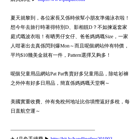
夏天就黎到，各位家長又係時侯幫小朋友準備泳衣啦！
想今年去旅行時著得特別D、影相靚D？不如揀返套家
庭式嘅波衣啦！有晒男仔女仔、爸爸媽媽嘅Size，一家
人咁著出去真係閃到爆Mon～而且呢個網站仲有特價，
平均$10幾美金就有一件，Pattern選擇又夠多！
呢個兒童用品網站Pat Pat售賣好多兒童用品，除咗衫褲
之外仲有好多日用品，簡直係媽媽嘅天堂啊～
美國實重收費、仲有免稅州地址比你填慳返好多稅，每
日直航空運～
—————————————————
✈ 4月免手續費 ▶
http://bit.ly/handlingfree201903