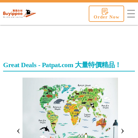
buyippee
Order Now
Great Deals - Patpat.com 大量特價精品！