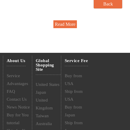
Read More
About Us
Global
Service Fee
Shopping
Site
Service
Buy from
Advantages
USA
United States
FAQ
Ship from
Japan
Contact Us
USA
United
News Notice
Buy from
Kingdom
Buy for You
Japan
Taiwan
tutorial
Ship from
Australia