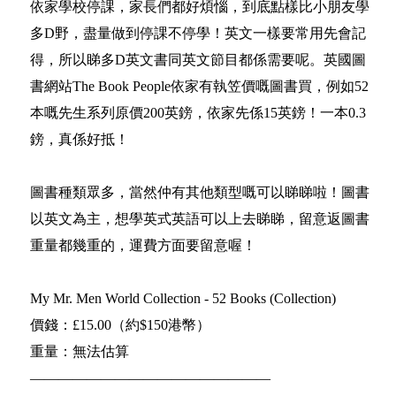
依家學校停課，家長們都好煩惱，到底點樣比小朋友學
多D野，盡量做到停課不停學！英文一樣要常用先會記
得，所以睇多D英文書同英文節目都係需要呢。英國圖
書網站The Book People依家有執笠價嘅圖書買，例如52
本嘅先生系列原價200英鎊，依家先係15英鎊！一本0.3
鎊，真係好抵！
圖書種類眾多，當然仲有其他類型嘅可以睇睇啦！圖書
以英文為主，想學英式英語可以上去睇睇，留意返圖書
重量都幾重的，運費方面要留意喔！
My Mr. Men World Collection - 52 Books (Collection)
價錢：£15.00（約$150港幣）
重量：無法估算
—————————————————