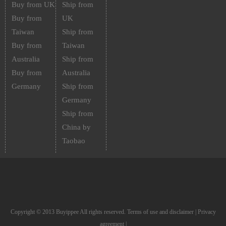
Buy from UK
Ship from
Buy from
UK
Taiwan
Ship from
Buy from
Taiwan
Australia
Ship from
Buy from
Australia
Germany
Ship from
Germany
Ship from
China by
Taobao
Copyright © 2013 Buyippee All rights reserved.
Terms of use and disclaimer
|
Privacy
agreement
|