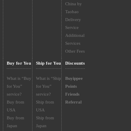
China by
Taobao
Delivery
Service
Additional
Services
Other Fees
Buy for You
Ship for You
Discounts
What is “Buy
What is “Ship
Buyippee
for You”
for You”
Points
service?
service?
Friends
Buy from
Ship from
Referral
USA
USA
Buy from
Ship from
Japan
Japan