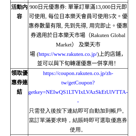
活動内
900
日元優惠券
:
單筆訂單滿
13,000
日元即
容
可使用
,
每位日本樂天會員可使用
5
次。優
惠券數量有限
,
先到先得
,
用完即止。
優惠
券適用於日本樂天市場（
Rakuten Global
Market
） 及樂天市
場
(
https://www.rakuten.co.jp/
)
上的
店鋪，
並可以與下旬轉運優惠一併享用！
領取優
https://coupon.rakuten.co.jp/zh-
惠券連
tw/getCoupon?
結
getkey=NEIwQS1LTVIxLVAzSkEtUlVTTA-
-
只需登入後按下連結即可自動加到帳戶。
當訂單滿要求時，結賬時即可選取優惠券
使用。