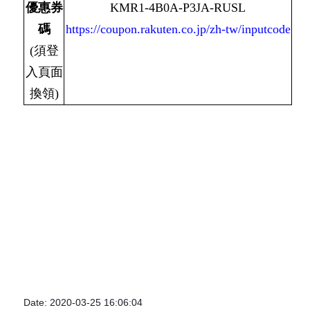
優惠券
KMR1-4B0A-P3JA-RUSL
碼
https://coupon.rakuten.co.jp/zh-tw/inputcode
(須登
入頁面
換領)
Date: 2020-03-25 16:06:04