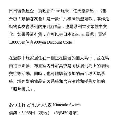
日日留係屋企，買咗新Game玩未！任天堂新出，《集
合啦！動物森友會》是一款生活模擬類型遊戲，本作是
動物森友會系列的第7款作品，也是系列首次繁體中文
化。如果香港冇貨，亦可以去日本Rakuten買呢！買滿
13000yen仲有900yen Discount Code！
在遊戲中玩家居住在一個正在開發的無人島中，並在島
內進行園藝、布置室內外家具或是同移居到島上的居民
交往等活動。同時，也可體驗新添加的南半球天氣系
統、增強型的物品定製系統和含有濾鏡和變焦功能的
「照片模式」。
あつまれ どうぶつの森 Nintendo Switch
價錢：5,985円（税込）（約$450港幣）