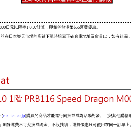
800日元以匯率1:0.07計算，即相等於港幣$56運費優惠。
並在日本樂天市場的店鋪下單時填寫正確倉庫地址及會員ID，如有錯漏，即
(
rakuten.co.jp
)購買的商品才能進行同捆並成為活動對象。（與其他購物
承擔；剩餘運費不可兌換成現金、不設找續，運費優惠只可使用在同一訂單上