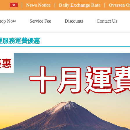
News Notice
Daily Exchange Rate
Oversea Of
hop Now
Service Fee
Discounts
Contact Us
月代運服務運費優惠