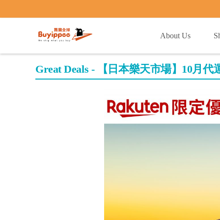
buyippee
About Us
S
Great Deals - 【日本樂天市場】10