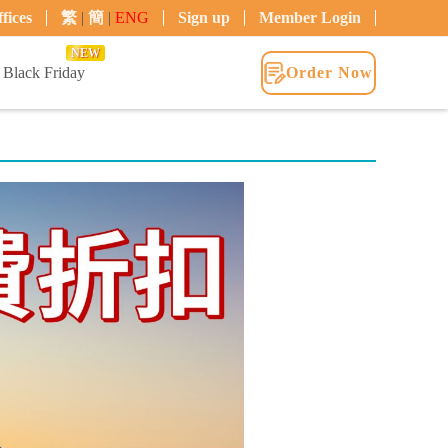
fices
繁
|
簡
|
ENG
Sign up
Member Login
NEW
Black Friday
Order Now