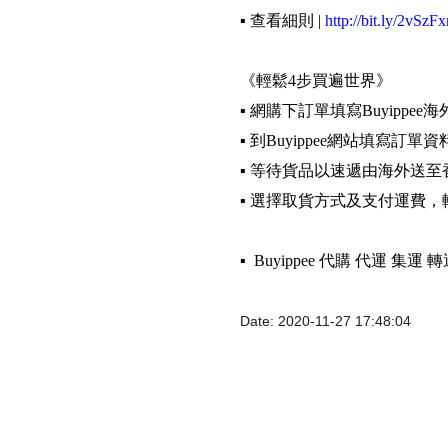
▪️ 查看細則 |
http://bit.ly/2vSzFx
《輕鬆4步買遍世界》
▪️ 網購下訂單填寫Buyippee
▪️ 到Buyippee網站填寫訂單資
▪️ 等待貨品以速遞由海外送至
▪️ 選擇取貨方式及支付運費
▪️ Buyippee 代購 代運 集
Date: 2020-11-27 17:48:04