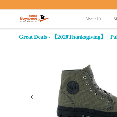
buyippee
About Us
S
Great Deals - 【2020Thanksgivin