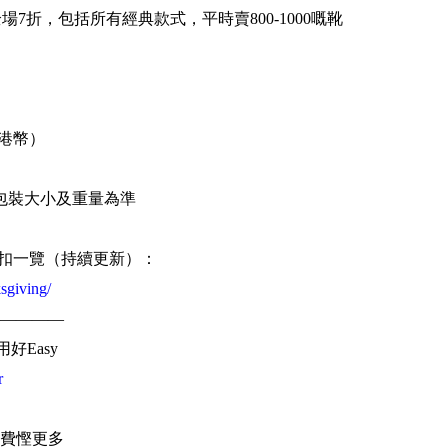
就有全場7折，包括所有經典款式，平時賣800-1000嘅靴
0港幣）
包裝大小及重量為準
iving折扣一覽（持續更新）：
sgiving/
————
用好Easy
r
費慳更多