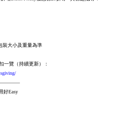
）
包裝大小及重量為準
iving折扣一覽（持續更新）：
sgiving/
————
用好Easy
r
費慳更多
n