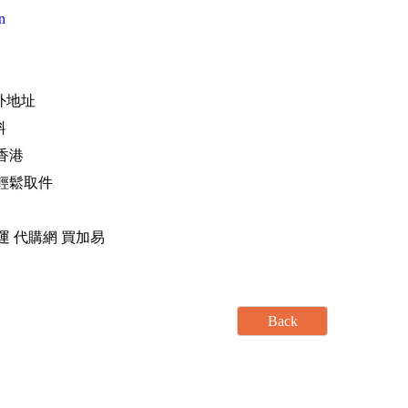
n
海外地址
料
香港
，輕鬆取件
運 轉運 代購網 買加易