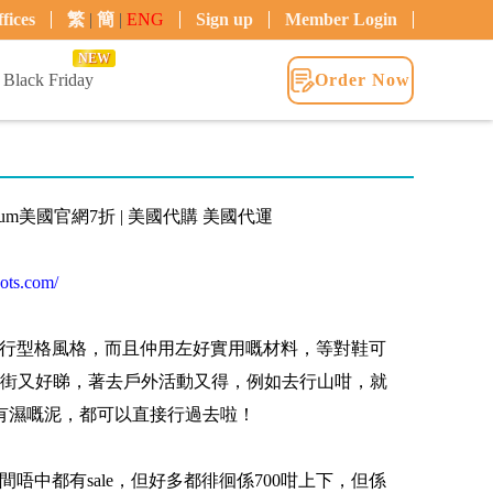
fices
繁
|
簡
|
ENG
Sign up
Member Login
NEW
Black Friday
Order Now
Palladium美國官網7折 | 美國代購 美國代運
oots.com/
以黎都係行型格風格，而且仲用左好實用嘅材料，等對鞋可
街又好睇，著去戶外活動又得，例如去行山咁，就
有濕嘅泥，都可以直接行過去啦！
雖然間唔中都有sale，但好多都徘徊係700咁上下，但係