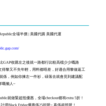
ana Republic全場半價 | 美國代購 美國代運
blic.gap.com/
從係80年代比GAP收購左之後就一路都行比較高檔少少嘅路
文得黎又不失年輕，用料都唔差，好適合用黎做返工
嘅就係，例如你揀左一件衫，碌落去就會見到建議配
咩嘅懶人~
 Republic就做緊超抵優惠，全場checkout都有extra 5折！
埋Black Friday優惠係25折呀~ 真係超抵呀！