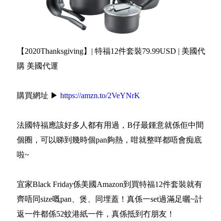
【2020Thanksgiving】| 特福12件套裝79.99USD | 美國代
購 美國代運
購買網址 ▶
https://amzn.to/2VeYNrK
法國特福應該好多人都有用過，B仔最鍾意就係佢中間
個圈，可以睇到幾時個pan夠熱，咁就整咩都唔會痴底
啦~
宜家Black Friday係美國Amazon到買特福12件套裝就有
齊唔同size嘅pan、煲、同埋蓋！真係一set過滿足曬~計
返一件都係52蚊港紙一件，真係抵到冇朋友！