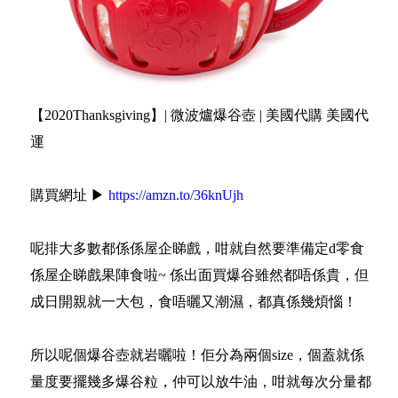
【2020Thanksgiving】| 微波爐爆谷壺 | 美國代購 美國代
運
購買網址 ▶
https://amzn.to/36knUjh
呢排大多數都係係屋企睇戲，咁就自然要準備定d零食
係屋企睇戲果陣食啦~ 係出面買爆谷雖然都唔係貴，但
成日開親就一大包，食唔曬又潮濕，都真係幾煩惱！
所以呢個爆谷壺就岩曬啦！佢分為兩個size，個蓋就係
量度要擺幾多爆谷粒，仲可以放牛油，咁就每次分量都