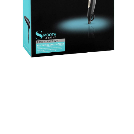
【2020Thanksgiving】| Salon級風筒一減再減 | 英國代購
英國代運
購買網址 ▶
https://amzn.to/37alnax
TRESemme 呢個速乾離子風筒係公認最好嘅風筒之一，
幾年以黎都備受追捧！佢係Salon級嘅風筒，可以極速吹
乾頭髮，仲唔會毛躁~