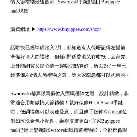
情人節禮物最後衝刺 | Swarovski手鏈頸鏈 | Buyippee
mall現貨
購買網址 ▶
https://www.buyippee.com/shop/
話咁快已經準備踏入2月，都知道有人係唔記得左提前
準備好情人節禮物，但係d野係香港又冇咁抵，宜家先
上外國網買又擔心萬一趕唔切點算好，所以B仔一早已
經準備左d情人節禮物之選，等大家臨急都可以抱佛脚~
Swarovski都算係同價位入面嘅穩陣之選，設計精緻，非
常適合用黎做情人節禮物！就好似條Heart Strand手鏈
咁，低調得黎可以表達愛意，而且條手鏈仲有d detail位
例如玫瑰金色小配件，顯得皮膚更白~宜家Buyippee
mall已經上架幾款Swarovski嘅精選禮物啦，全部都係現