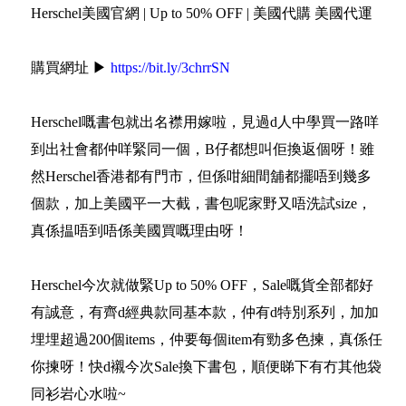
Herschel美國官網 | Up to 50% OFF | 美國代購 美國代運
購買網址 ▶
https://bit.ly/3chrrSN
Herschel嘅書包就出名襟用嫁啦，見過d人中學買一路咩
到出社會都仲咩緊同一個，B仔都想叫佢換返個呀！雖
然Herschel香港都有門市，但係咁細間舖都擺唔到幾多
個款，加上美國平一大截，書包呢家野又唔洗試size，
真係揾唔到唔係美國買嘅理由呀！
Herschel今次就做緊Up to 50% OFF，Sale嘅貨全部都好
有誠意，有齊d經典款同基本款，仲有d特別系列，加加
埋埋超過200個items，仲要每個item有勁多色揀，真係任
你揀呀！快d襯今次Sale換下書包，順便睇下有冇其他袋
同衫岩心水啦~