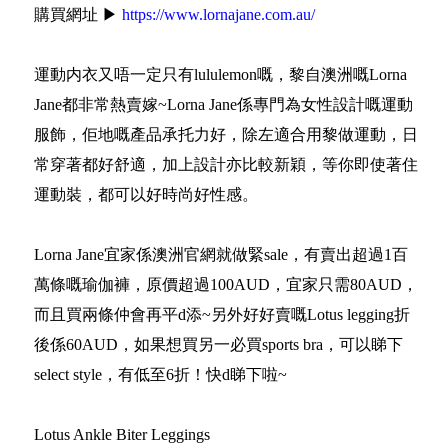
購買網址 ▶
https://www.lornajane.com.au/
運動内衣又唔一定只有lululemon嘅，黎自澳洲嘅Lorna
Jane都非常熱賣嫁~Lorna Jane係專門為女性設計嘅運動
服飾，佢地嘅產品承托力好，除左適合用黎做運動，日
常穿著都好舒適，加上設計亦比較新穎，等你即使著住
運動裝，都可以好時尚好性感。
Lorna Jane宜家係澳洲官網就做緊sale，有賣出超過1百
萬條嘅瑜伽褲，原價超過100AUD，宜家只需80AUD，
而且買兩條仲會再平d添~另外好好賣嘅Lotus legging折
後係60AUD，如果想買另一必買sports bra，可以睇下
select style，有低至6折！快d睇下啦~
Lotus Ankle Biter Leggings